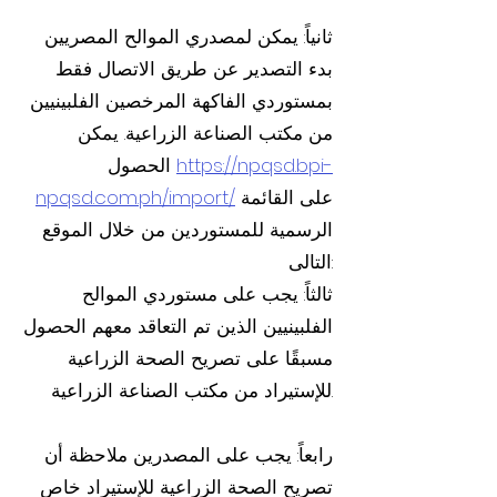
ثانياً: يمكن لمصدري الموالح المصريين
بدء التصدير عن طريق الاتصال فقط
بمستوردي الفاكهة المرخصين الفلبينيين
من مكتب الصناعة الزراعية. يمكن
الحصول
https://npqsd.bpi-
npqsd.com.ph/import/
على القائمة
الرسمية للمستوردين من خلال الموقع
التالى:
ثالثاً: يجب على مستوردي الموالح
الفلبينيين الذين تم التعاقد معهم الحصول
مسبقًا على تصريح الصحة الزراعية
للإستيراد من مكتب الصناعة الزراعية.
رابعاً: يجب على المصدرين ملاحظة أن
تصريح الصحة الزراعية للإستيراد خاص